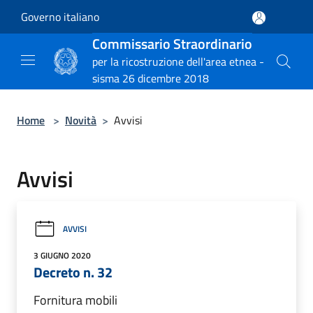
Salta al contenuto principale
Governo italiano
Commissario Straordinario
per la ricostruzione dell'area etnea -
sisma 26 dicembre 2018
Home
>
Novità
>
Avvisi
Avvisi
AVVISI
3 GIUGNO 2020
Decreto n. 32
Fornitura mobili