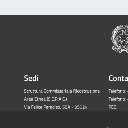
Sedi
Conta
Struttura Commissariale Ricostruzione
Telefono:
Area Etnea (S.C.R.A.E.)
Telefono:
Via Felice Paradiso, 55A - 95024
PEC:
Acireale (CT)
comm.sis
C.F.: 900