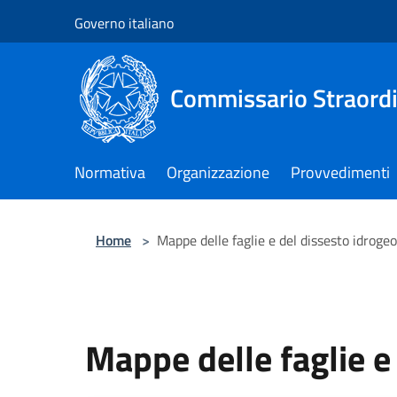
Salta al contenuto principale
Governo italiano
Commissario Straordi
Normativa
Organizzazione
Provvedimenti
Home
>
Mappe delle faglie e del dissesto idrogeo
Mappe delle faglie e