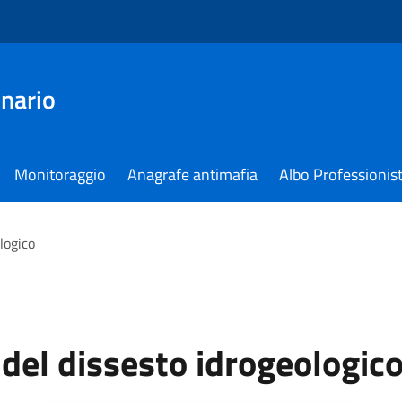
nario
Monitoraggio
Anagrafe antimafia
Albo Professionist
logico
 del dissesto idrogeologic