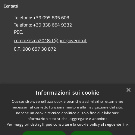
Contatti
Telefono: +39 095 895 603
Telefono: +39 338 664 9332
PEC:
comm.sisma2018ct@pec.governo.it
C.F.: 900 657 30 872
Dove siamo
×
Informazioni sui cookie
Dichiarazione di accessibilità
Questo sito web utilizza cookie tecnici e assimilati strettamente
necessari al corretto funzionamento e alla navigazione del sito,
nonché un cookie tecnico analitico al solo fine di elaborare
informazioni statistiche, aggregate e anonime.
Per maggiori dettagli, può consultare la cookie policy al seguente
link
RSS
Copyright © 2026 •
Accessibilità
Commissario Straordinario •