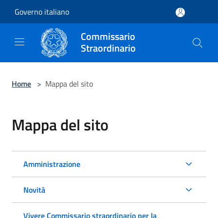
Salta al contenuto principale
Governo italiano
Commissario
Straordinario
Home
>
Mappa del sito
Mappa del sito
Amministrazione
Novità
Vivere Commissario straordinario per la