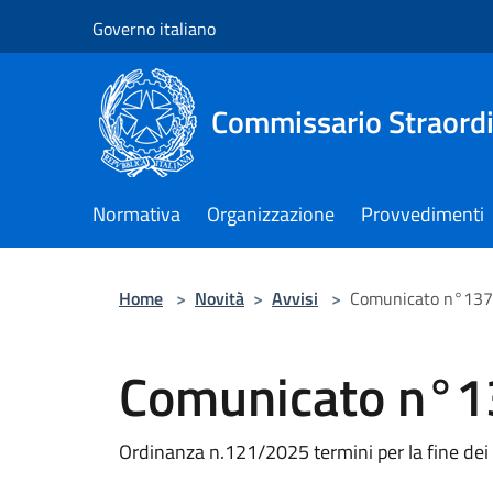
Salta al contenuto principale
Governo italiano
Commissario Straordi
Normativa
Organizzazione
Provvedimenti
Home
>
Novità
>
Avvisi
>
Comunicato n°137
Comunicato n°1
Ordinanza n.121/2025 termini per la fine dei 