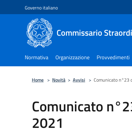
Salta al contenuto principale
Governo italiano
Commissario Straordi
Normativa
Organizzazione
Provvedimenti
Home
>
Novità
>
Avvisi
>
Comunicato n°23 d
Comunicato n°2
2021