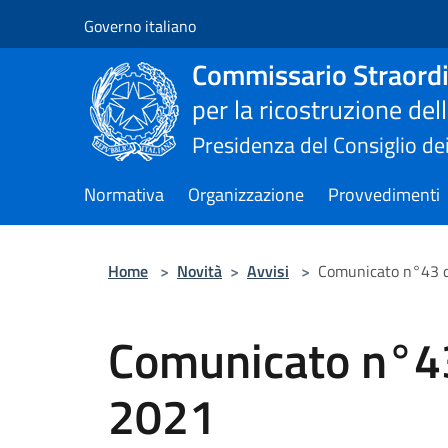
Salta al contenuto principale
Governo italiano
Commissario Straordi
per la ricostruzione de
Presidenza del Consiglio dei
Normativa
Organizzazione
Provvedimenti
Home
>
Novità
>
Avvisi
>
Comunicato n°43 d
Comunicato n°43
2021