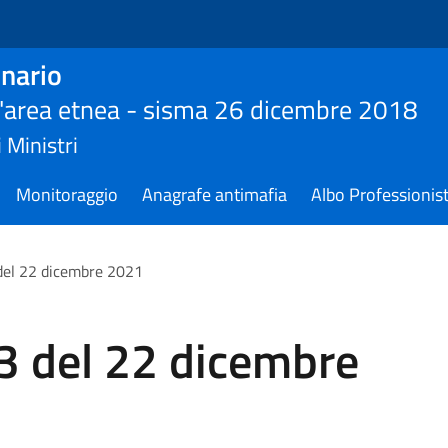
nario
ll'area etnea - sisma 26 dicembre 2018
 Ministri
Monitoraggio
Anagrafe antimafia
Albo Professionist
el 22 dicembre 2021
 del 22 dicembre