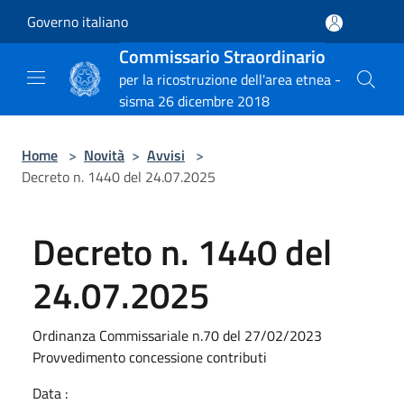
Salta al contenuto principale
Governo italiano
Commissario Straordinario
per la ricostruzione dell'area etnea -
sisma 26 dicembre 2018
Home
>
Novità
>
Avvisi
>
Decreto n. 1440 del 24.07.2025
Decreto n. 1440 del
24.07.2025
Ordinanza Commissariale n.70 del 27/02/2023
Provvedimento concessione contributi
Data :