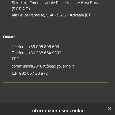
Struttura Commissariale Ricostruzione Area Etnea
(S.C.R.A.E.)
Via Felice Paradiso, 55A - 95024 Acireale (CT)
Contatti
Telefono: +39 095 895 603
Telefono: +39 338 664 9332
PEC:
comm.sisma2018ct@pec.governo.it
C.F.: 900 657 30 872
Dove siamo
×
Informazioni sui cookie
Dichiarazione di accessibilità