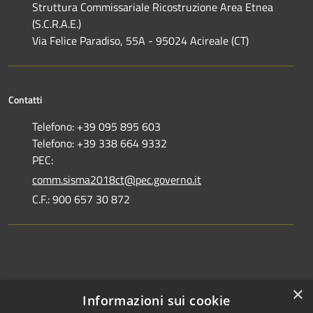
Struttura Commissariale Ricostruzione Area Etnea
(S.C.R.A.E.)
Via Felice Paradiso, 55A - 95024 Acireale (CT)
Contatti
Telefono: +39 095 895 603
Telefono: +39 338 664 9332
PEC:
comm.sisma2018ct@pec.governo.it
C.F.: 900 657 30 872
Dove siamo
×
Informazioni sui cookie
Dichiarazione di accessibilità