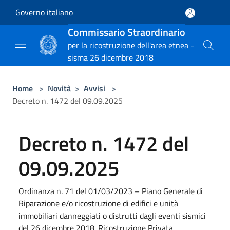
Salta al contenuto principale
Governo italiano
Commissario Straordinario
per la ricostruzione dell'area etnea -
sisma 26 dicembre 2018
Home
>
Novità
>
Avvisi
>
Decreto n. 1472 del 09.09.2025
Decreto n. 1472 del
09.09.2025
Ordinanza n. 71 del 01/03/2023 – Piano Generale di
Riparazione e/o ricostruzione di edifici e unità
immobiliari danneggiati o distrutti dagli eventi sismici
del 26 dicembre 2018. Ricostruzione Privata.