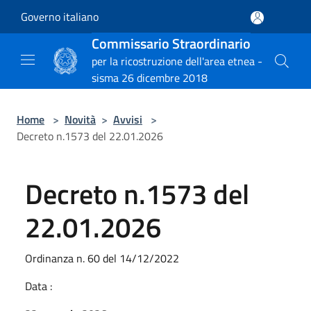
Salta al contenuto principale
Governo italiano
Commissario Straordinario
per la ricostruzione dell'area etnea -
sisma 26 dicembre 2018
Home
>
Novità
>
Avvisi
>
Decreto n.1573 del 22.01.2026
Decreto n.1573 del
22.01.2026
Ordinanza n. 60 del 14/12/2022
Data :