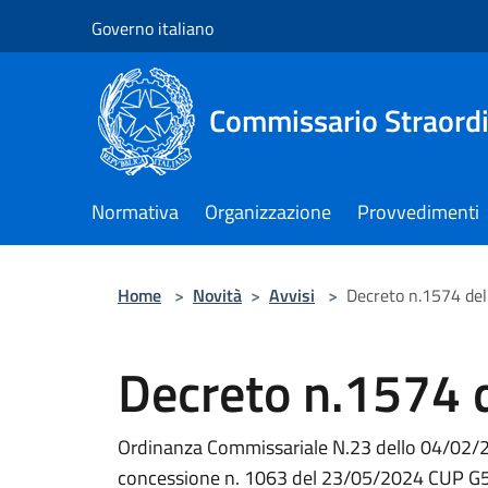
Salta al contenuto principale
Governo italiano
Commissario Straordi
Normativa
Organizzazione
Provvedimenti
Home
>
Novità
>
Avvisi
>
Decreto n.1574 de
Decreto n.1574 
Ordinanza Commissariale N.23 dello 04/02/20
concessione n. 1063 del 23/05/2024 CUP G5