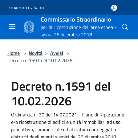
Salta al contenuto principale
Governo italiano
Commissario Straordinario
per la ricostruzione dell'area etnea -
sisma 26 dicembre 2018
Home
>
Novità
>
Avvisi
>
Decreto n.1591 del 10.02.2026
Decreto n.1591 del
10.02.2026
Ordinanza n. 30 del 14.07.2021 - Piano di Riparazione
e/o ricostruzione di edifici e unità immobiliari ad uso
produttivo, commerciale ed abitativo danneggiati o
distrutti dagli eventi sismici del 26 dicembre 2018