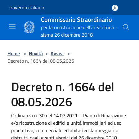
Salta al contenuto principale
Governo italiano
Commissario Straordinario
per la ricostruzione dell'area etnea -
sisma 26 dicembre 2018
Home
>
Novità
>
Avvisi
>
Decreto n. 1664 del 08.05.2026
Decreto n. 1664 del
08.05.2026
Ordinanza n. 30 del 14.07.2021 – Piano di Riparazione
e/o ricostruzione di edifici e unità immobiliari ad uso
produttivo, commerciale ed abitativo danneggiati o
distrutti dagli eventi sismici del 26 dicembre 2018.