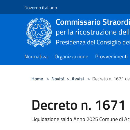
Salta al contenuto principale
Governo italiano
Commissario Straordi
per la ricostruzione de
Presidenza del Consiglio dei
Normativa
Organizzazione
Provvedimenti
Home
>
Novità
>
Avvisi
>
Decreto n. 1671 de
Decreto n. 1671
Liquidazione saldo Anno 2025 Comune di Aci