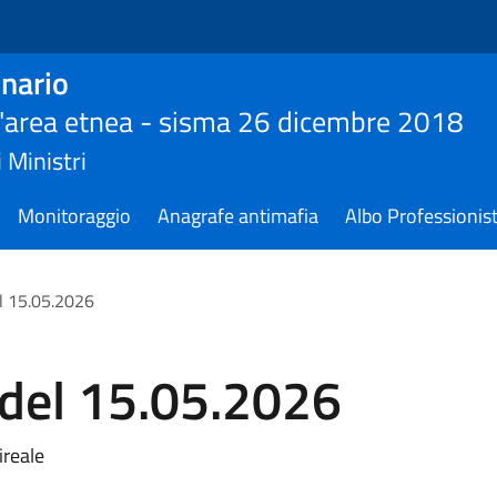
nario
ll'area etnea - sisma 26 dicembre 2018
 Ministri
Monitoraggio
Anagrafe antimafia
Albo Professionist
l 15.05.2026
 del 15.05.2026
reale