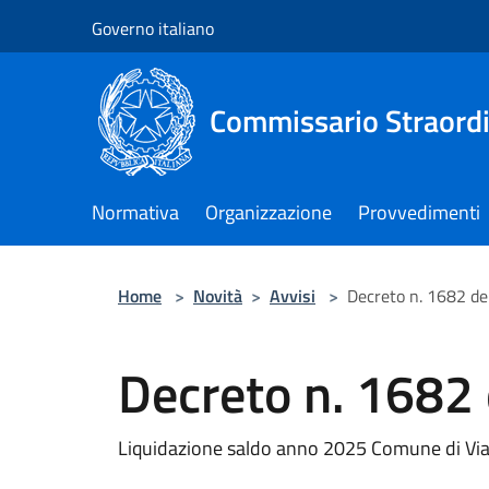
Salta al contenuto principale
Governo italiano
Commissario Straordi
Normativa
Organizzazione
Provvedimenti
Home
>
Novità
>
Avvisi
>
Decreto n. 1682 de
Decreto n. 1682
Liquidazione saldo anno 2025 Comune di Vi