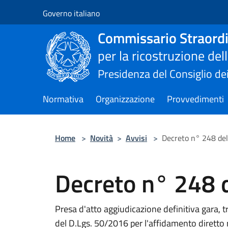
Salta al contenuto principale
Governo italiano
Commissario Straordi
per la ricostruzione de
Presidenza del Consiglio dei
Normativa
Organizzazione
Provvedimenti
Home
>
Novità
>
Avvisi
>
Decreto n° 248 de
Decreto n° 248 
Presa d'atto aggiudicazione definitiva gara, t
del D.Lgs. 50/2016 per l'affidamento diretto r