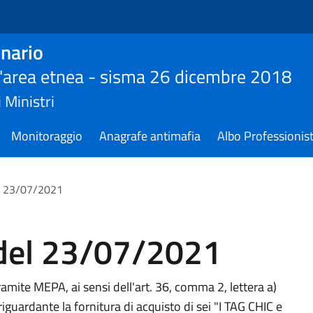
nario
ll'area etnea - sisma 26 dicembre 2018
 Ministri
Monitoraggio
Anagrafe antimafia
Albo Professionist
l 23/07/2021
del 23/07/2021
ramite MEPA, ai sensi dell'art. 36, comma 2, lettera a)
iguardante la fornitura di acquisto di sei "I TAG CHIC e