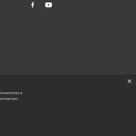
Facebook
Youtube
×
nzionamento e
nformazioni
Municipium
Accesso
ssario Straordinario • Powered by
•
redazione