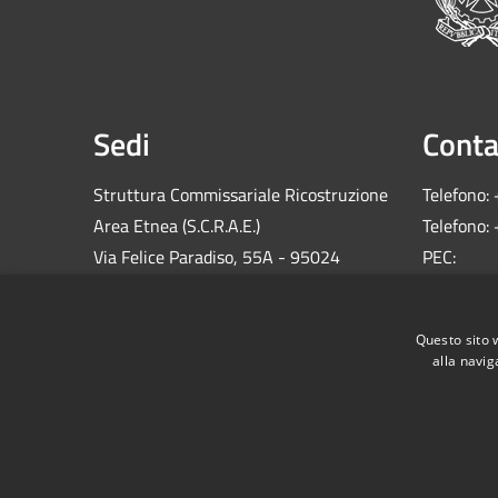
Sedi
Conta
Struttura Commissariale Ricostruzione
Telefono:
Area Etnea (S.C.R.A.E.)
Telefono:
Via Felice Paradiso, 55A - 95024
PEC:
Acireale (CT)
comm.sis
C.F.: 900
Questo sito 
alla navig
RSS
Accessibilità
Privacy
Cookie