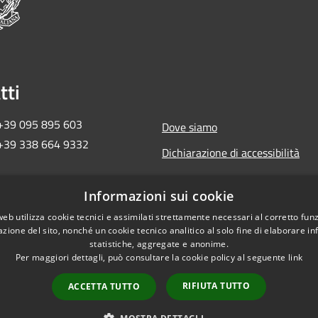
tti
 +39 095 895 603
Dove siamo
 +39 338 664 9332
Dichiarazione di accessibilità
ma2018ct@pec.governo.it
Informazioni sui cookie
 657 30 872
web utilizza cookie tecnici e assimilati strettamente necessari al corretto fu
azione del sito, nonché un cookie tecnico analitico al solo fine di elaborare i
statistiche, aggregate e anonime.
Per maggiori dettagli, può consultare la cookie policy al seguente
link
RIFIUTA TUTTO
ACCETTA TUTTO
Copyright © 2026 • Commi