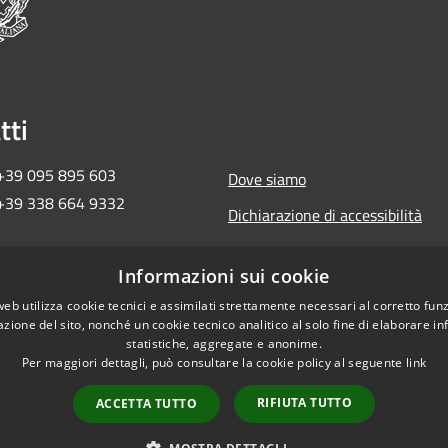
tti
 +39 095 895 603
Dove siamo
 +39 338 664 9332
Dichiarazione di accessibilità
ma2018ct@pec.governo.it
Informazioni sui cookie
 657 30 872
web utilizza cookie tecnici e assimilati strettamente necessari al corretto fu
azione del sito, nonché un cookie tecnico analitico al solo fine di elaborare i
statistiche, aggregate e anonime.
Per maggiori dettagli, può consultare la cookie policy al seguente
link
RIFIUTA TUTTO
ACCETTA TUTTO
Copyright © 2026 • Commi