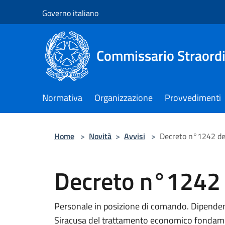
Salta al contenuto principale
Governo italiano
Commissario Straordi
Normativa
Organizzazione
Provvedimenti
Home
>
Novità
>
Avvisi
>
Decreto n°1242 d
Decreto n°1242
Personale in posizione di comando. Dipende
Siracusa del trattamento economico fondamen