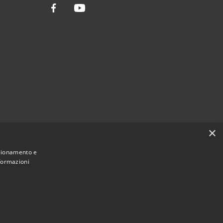
Facebook
Youtube
×
nzionamento e
nformazioni
Municipium
Accesso
ssario Straordinario • Powered by
•
redazione