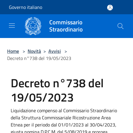
Salta al contenuto principale
Governo italiano
Commissario
Straordinario
Home
>
Novità
>
Avvisi
>
Decreto n°738 del 19/05/2023
Decreto n°738 del
19/05/2023
Liquidazione compenso al Commissario Straordinario
della Struttura Commissariale Ricostruzione Area
Etnea per il periodo dal 01/01/2023 al 30/04/2023,
giusta nomina D.P.C.M. dal 5/08/2019 e proroga