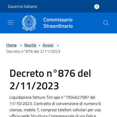
Salta al contenuto principale
Governo italiano
Commissario
Straordinario
Home
>
Novità
>
Avvisi
>
Decreto n°876 del 2/11/2023
Decreto n°876 del
2/11/2023
Liquidazione fatture Tim spa n°7X04627587 del
11/10/2023. Contratto di convenzione di numero 6
utenze, mobile 7, compresi telefoni cellulari per uso
ufficio sede Struttura Commissariale di via Felice