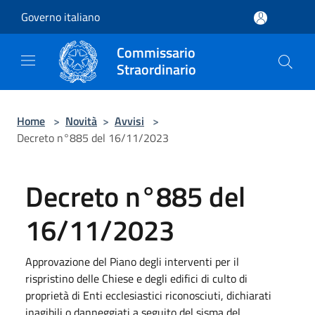
Salta al contenuto principale
Governo italiano
Commissario
Straordinario
Home
>
Novità
>
Avvisi
>
Decreto n°885 del 16/11/2023
Decreto n°885 del
16/11/2023
Approvazione del Piano degli interventi per il
rispristino delle Chiese e degli edifici di culto di
proprietà di Enti ecclesiastici riconosciuti, dichiarati
inagibili o danneggiati a seguito del sisma del