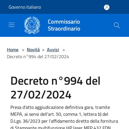
Salta al contenuto principale
Governo italiano
Commissario
Straordinario
Home
>
Novità
>
Avvisi
>
Decreto n°994 del 27/02/2024
Decreto n°994 del
27/02/2024
Presa d'atto aggiudicazione definitiva gara, tramite
MEPA, ai sensi dell'art. 50, comma 1, lettera b) del
D.Lgs. 36/2023 per l'affidamento diretto della fornitura
di Stampante multifunzione HP laser MFP 432 FDN,