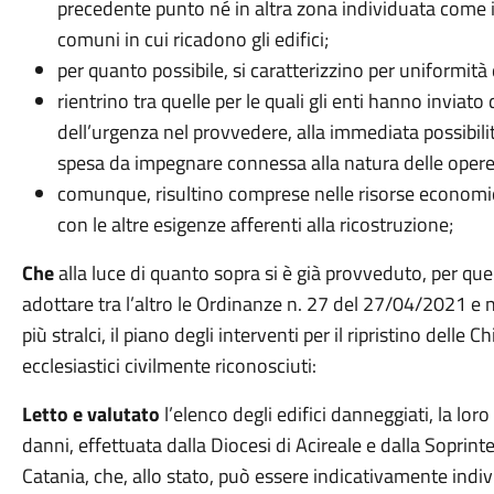
precedente punto né in altra zona individuata come in
comuni in cui ricadono gli edifici;
per quanto possibile, si caratterizzino per uniformità d
rientrino tra quelle per le quali gli enti hanno invia
dell’urgenza nel provvedere, alla immediata possibili
spesa da impegnare connessa alla natura delle opere
comunque, risultino comprese nelle risorse economi
con le altre esigenze afferenti alla ricostruzione;
Che
alla luce di quanto sopra si è già provveduto, per quel 
adottare tra l’altro le Ordinanze n. 27 del 27/04/2021 e 
più stralci, il piano degli interventi per il ripristino delle C
ecclesiastici civilmente riconosciuti:
Letto e valutato
l’elenco degli edifici danneggiati, la lo
danni, effettuata dalla Diocesi di Acireale e dalla Soprint
Catania, che, allo stato, può essere indicativamente ind