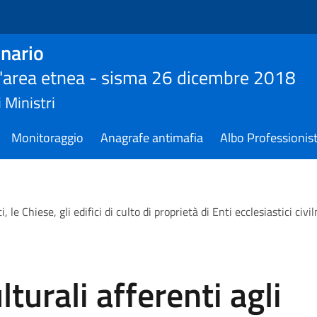
nario
ll'area etnea - sisma 26 dicembre 2018
 Ministri
Monitoraggio
Anagrafe antimafia
Albo Professionist
i, le Chiese, gli edifici di culto di proprietà di Enti ecclesiastici ci
lturali afferenti agli