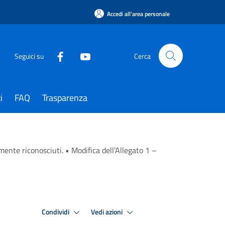
Accedi all'area personale
Seguici su
Cerca
i
FAQ
Trasparenza
vilmente riconosciuti. • Modifica dell’Allegato 1 –
Condividi
Vedi azioni