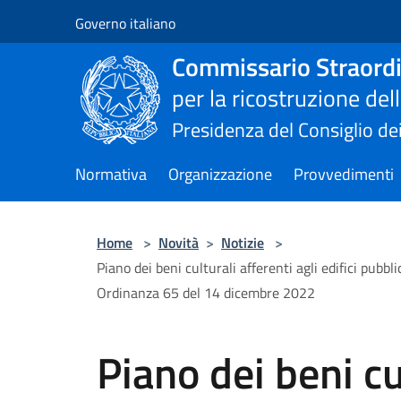
Salta al contenuto principale
Governo italiano
Commissario Straordi
per la ricostruzione de
Presidenza del Consiglio dei
Normativa
Organizzazione
Provvedimenti
Home
>
Novità
>
Notizie
>
Piano dei beni culturali afferenti agli edifici pubblic
Ordinanza 65 del 14 dicembre 2022
Piano dei beni cu