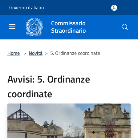
Salta al contenuto principale
Governo italiano
Commissario
Straordinario
Home
>
Novità
>
5. Ordinanze coordinate
Avvisi: 5. Ordinanze
coordinate