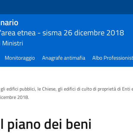
nario
ll'area etnea - sisma 26 dicembre 2018
 Ministri
Monitoraggio
Anagrafe antimafia
Albo Professionist
i edifici pubblici, le Chiese, gli edifici di culto di proprietà di Enti
 dicembre 2018.
 piano dei beni