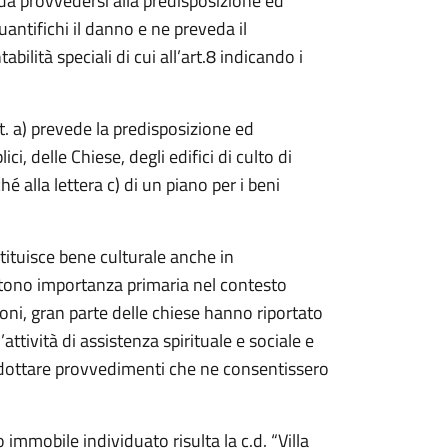
a da provvedersi alla predisposizione ed
uantifichi il danno e ne preveda il
bilità speciali di cui all’art.8 indicando i
tt. a) prevede la predisposizione ed
ci, delle Chiese, degli edifici di culto di
é alla lettera c) di un piano per i beni
ostituisce bene culturale anche in
estono importanza primaria nel contesto
azioni, gran parte delle chiese hanno riportato
attività di assistenza spirituale e sociale e
adottare provvedimenti che ne consentissero
o immobile individuato risulta la c.d. “Villa