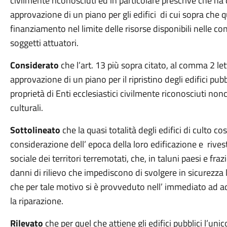
civilmente riconosciuti ed in particolare prescrive che h
approvazione di un piano per gli edifici di cui sopra che q
finanziamento nel limite delle risorse disponibili nelle conta
soggetti attuatori.
Considerato
che l’art. 13 più sopra citato, al comma 2 le
approvazione di un piano per il ripristino degli edifici pubbli
proprietà di Enti ecclesiastici civilmente riconosciuti nonch
culturali.
Sottolineato
che la quasi totalità degli edifici di culto c
considerazione dell’ epoca della loro edificazione e riv
sociale dei territori terremotati, che, in taluni paesi e fr
danni di rilievo che impediscono di svolgere in sicurezza l’
che per tale motivo si è provveduto nell’ immediato ad 
la riparazione.
Rilevato
che per quel che attiene gli edifici pubblici l’unic