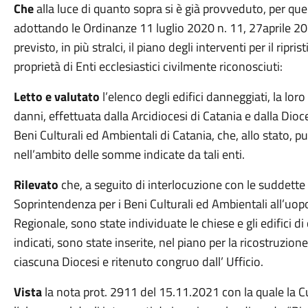
Che
alla luce di quanto sopra si è già provveduto, per quel 
adottando le Ordinanze 11 luglio 2020 n. 11, 27aprile 2
previsto, in più stralci, il piano degli interventi per il ripris
proprietà di Enti ecclesiastici civilmente riconosciuti:
Letto e valutato
l’elenco degli edifici danneggiati, la lo
danni, effettuata dalla Arcidiocesi di Catania e dalla Dioc
Beni Culturali ed Ambientali di Catania, che, allo stato, 
nell’ambito delle somme indicate da tali enti.
Rilevato
che, a seguito di interlocuzione con le suddette
Soprintendenza per i Beni Culturali ed Ambientali all’u
Regionale, sono state individuate le chiese e gli edifici di c
indicati, sono state inserite, nel piano per la ricostruzion
ciascuna Diocesi e ritenuto congruo dall’ Ufficio.
Vista
la nota prot. 2911 del 15.11.2021 con la quale la 