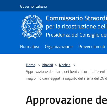
Salta al contenuto principale
Governo italiano
Commissario Straordi
per la ricostruzione de
Presidenza del Consiglio dei
Normativa
Organizzazione
Provvedimenti
Home
>
Novità
>
Notizie
>
Approvazione del piano dei beni culturali afferenti gl
inagibili o danneggiati a seguito del sisma del 26
Approvazione del