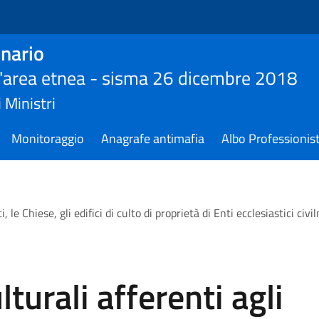
nario
ll'area etnea - sisma 26 dicembre 2018
 Ministri
Monitoraggio
Anagrafe antimafia
Albo Professionist
i, le Chiese, gli edifici di culto di proprietà di Enti ecclesiastici ci
lturali afferenti agli