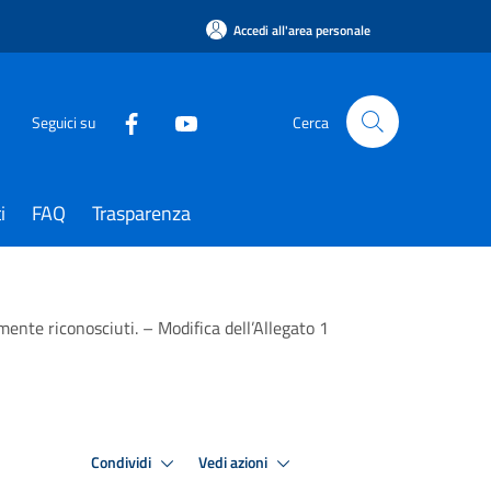
Accedi all'area personale
Seguici su
Cerca
i
FAQ
Trasparenza
vilmente riconosciuti. – Modifica dell’Allegato 1
Condividi
Vedi azioni