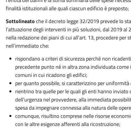
l’entità dei danni e la stima sommaria delle spese necessar
finalità istituzionali alle quali ciascun edificio è preposto;
Sottolineato
che il decreto legge 32/2019 prevede lo s
l’attuazione degli interventi in più soluzioni, dal 2019 al
nella redazione dei piani di cui all’art. 13, procedere per 
nell’immediato che:
rispondano a criteri di sicurezza perché non ricadenti
precedente punto né in altra zona individuata come in
comuni in cui ricadono gli edifici;
per quanto possibile, si caratterizzino per uniformità d
rientrino tra quelle per le quali gli enti hanno invia
dell’urgenza nel provvedere, alla immediata possibili
spesa da impegnare connessa alla natura delle opere
comunque, risultino comprese nelle risorse economi
con le altre esigenze afferenti alla ricostruzione;