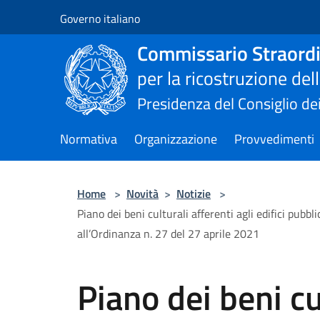
Salta al contenuto principale
Governo italiano
Commissario Straordi
per la ricostruzione de
Presidenza del Consiglio dei
Normativa
Organizzazione
Provvedimenti
Home
>
Novità
>
Notizie
>
Piano dei beni culturali afferenti agli edifici pubblic
all’Ordinanza n. 27 del 27 aprile 2021
Piano dei beni cu