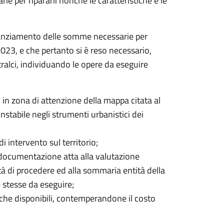
ie per ripararli nonché le caratteristiche e le
tanziamento delle somme necessarie per
 2023, e che pertanto si è reso necessario,
stralci, individuando le opere da eseguire
 in zona di attenzione della mappa citata al
stabile negli strumenti urbanistici dei
i intervento sul territorio;
to documentazione atta alla valutazione
tà di procedere ed alla sommaria entità della
 stesse da eseguire;
che disponibili, contemperandone il costo