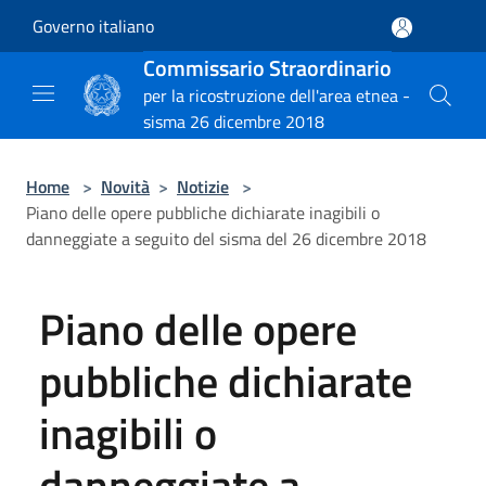
Salta al contenuto principale
Governo italiano
Commissario Straordinario
per la ricostruzione dell'area etnea -
sisma 26 dicembre 2018
Home
>
Novità
>
Notizie
>
Piano delle opere pubbliche dichiarate inagibili o
danneggiate a seguito del sisma del 26 dicembre 2018
Piano delle opere
pubbliche dichiarate
inagibili o
danneggiate a