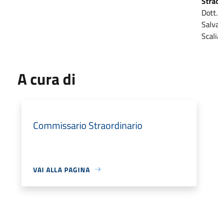
Stra
Dott.
Salv
Scali
A cura di
Commissario Straordinario
VAI ALLA PAGINA