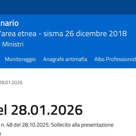
nario
ll'area etnea - sisma 26 dicembre 2018
 Ministri
Monitoraggio
Anagrafe antimafia
Albo Professionist
 28.01.2026
del 28.01.2026
n. 48 del 28.10.2025. Sollecito alla presentazione
a