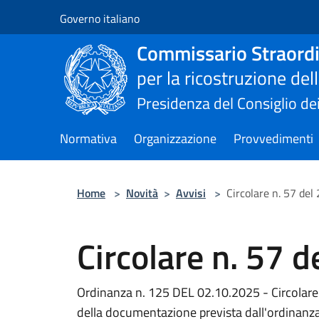
Salta al contenuto principale
Governo italiano
Commissario Straordi
per la ricostruzione de
Presidenza del Consiglio dei
Normativa
Organizzazione
Provvedimenti
Home
>
Novità
>
Avvisi
>
Circolare n. 57 del
Circolare n. 57 
Ordinanza n. 125 DEL 02.10.2025 - Circolare 
della documentazione prevista dall'ordinanz